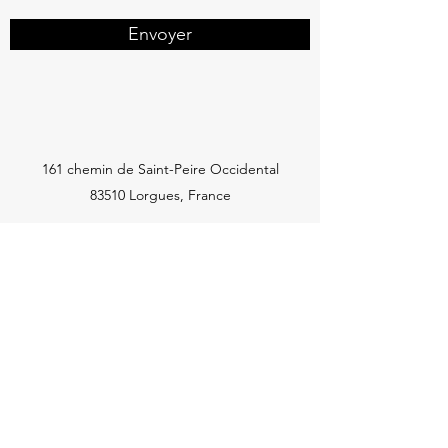
Envoyer
161 chemin de Saint-Peire Occidental
83510 Lorgues, France
olivier@helloprovence.net
+33 6 51
Voulez-vous recevoir de nos
nouvelles ?